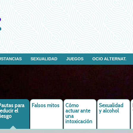
USTANCIAS
SEXUALIDAD
JUEGOS
OCIO ALTERNAT.
Pautas para
Falsos mitos
Cómo
Sexualidad
reducir el
actuar ante
y alcohol
riesgo
una
intoxicación